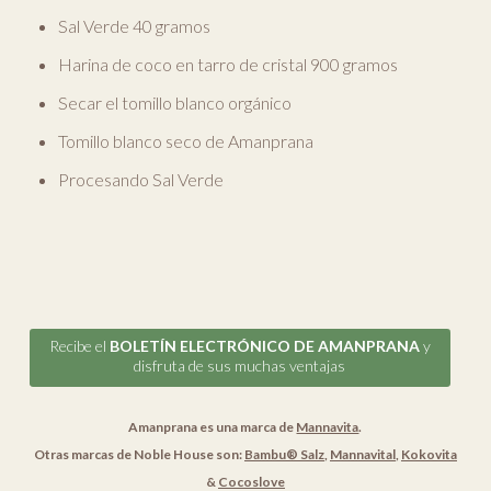
Sal Verde 40 gramos
Harina de coco en tarro de cristal 900 gramos
Secar el tomillo blanco orgánico
Tomillo blanco seco de Amanprana
Procesando Sal Verde
Recibe el
BOLETÍN ELECTRÓNICO DE AMANPRANA
y
disfruta de sus muchas ventajas
Amanprana es una marca de
Mannavita
.
Otras marcas de Noble House son:
Bambu® Salz
,
Mannavital
,
Kokovita
&
Cocoslove