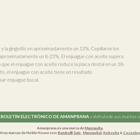
y la gingivitis en aproximadamente un 13%. Cepillarse los
en aproximadamente un 8-23%. El enjuague con aceite supera
ue el enjuague con aceite reduce la placa dental en un 18-
to, el enjuague con aceite tiene un resultado
usar enjuague bucal.
l
BOLETÍN ELECTRÓNICO DE AMANPRANA
y disfruta de sus muchas v
Amanprana es una marca de
Mannavita
.
tras marcas de Noble House son:
Bambu® Salz
,
Mannavital
,
Kokovita
&
Cocoslo