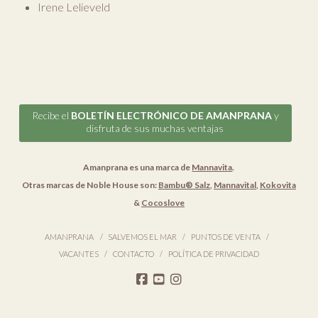
Irene Lelieveld
Recibe el
BOLETÍN ELECTRÓNICO DE AMANPRANA
y
disfruta de sus muchas ventajas
Amanprana es una marca de
Mannavita
.
Otras marcas de Noble House son:
Bambu® Salz
,
Mannavital
,
Kokovita
&
Cocoslove
AMANPRANA
SALVEMOS EL MAR
PUNTOS DE VENTA
VACANTES
CONTACTO
POLÍTICA DE PRIVACIDAD