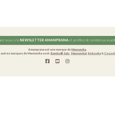
ez-vous à la
NEWSLETTER AMANPRANA
et profitez de nombreux avan
Amanprana est une marque de
Mannavita
.
 autres marques de Mannavita sont:
Bambu® Salz
,
Mannavital
,
Kokovita
&
Cocosl