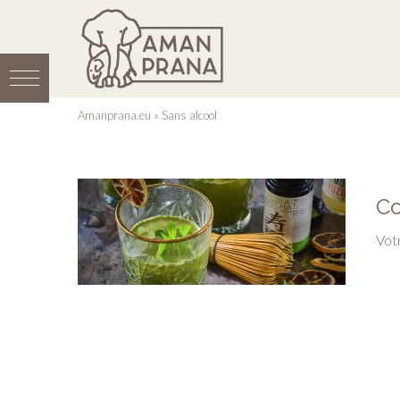
Amanprana.eu
»
Sans alcool
Co
Vot