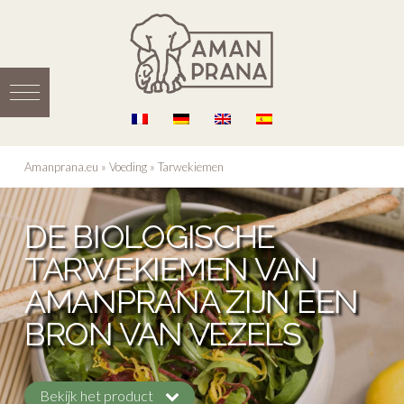
Amanprana.eu
»
Voeding
»
Tarwekiemen
DE BIOLOGISCHE
TARWEKIEMEN VAN
AMANPRANA ZIJN EEN
BRON VAN VEZELS
Bekijk het product