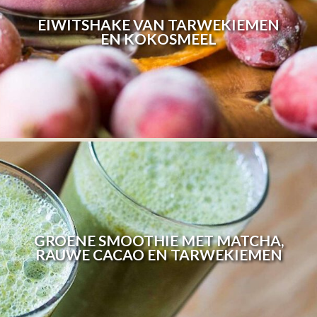
EIWITSHAKE VAN TARWEKIEMEN
EN KOKOSMEEL
GROENE SMOOTHIE MET MATCHA,
RAUWE CACAO EN TARWEKIEMEN