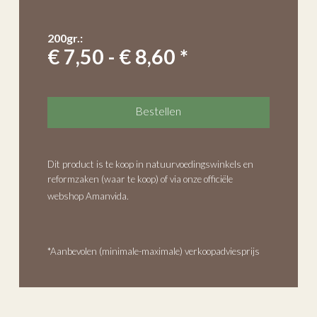
200gr.:
€ 7,50 - € 8,60 *
Bestellen
Dit product is te koop in natuurvoedingswinkels en
reformzaken (
waar te koop
) of via onze officiële
webshop Amanvida.
*Aanbevolen (minimale-maximale) verkoopadviesprijs