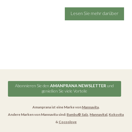
Lesen Sie mehr darüber
Abonnieren Sie den
AMANPRANA NEWSLETTER
und
genießen Sie viele Vorteile
Amanprana ist eine Marke von
Mannavita
.
Andere Marken von Mannavita sind:
Bambu® Salz
,
Mannavital
,
Kokovita
&
Cocoslove