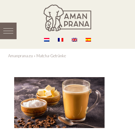
Amanprana.eu
»
Matcha-Getränke