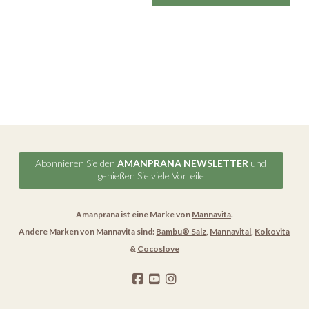
Abonnieren Sie den
AMANPRANA NEWSLETTER
und
genießen Sie viele Vorteile
Amanprana ist eine Marke von
Mannavita
.
Andere Marken von Mannavita sind:
Bambu® Salz
,
Mannavital
,
Kokovita
&
Cocoslove