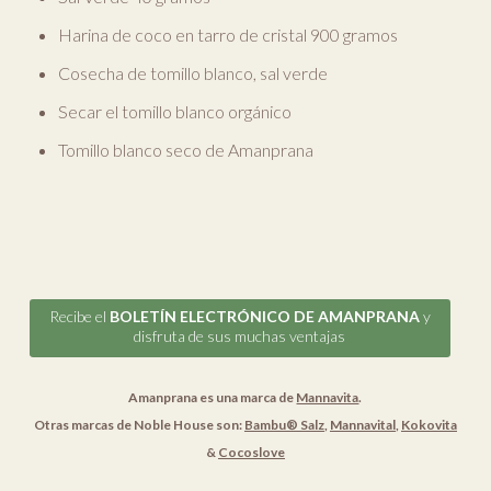
Harina de coco en tarro de cristal 900 gramos
Cosecha de tomillo blanco, sal verde
Secar el tomillo blanco orgánico
Tomillo blanco seco de Amanprana
Recibe el
BOLETÍN ELECTRÓNICO DE AMANPRANA
y
disfruta de sus muchas ventajas
Amanprana es una marca de
Mannavita
.
Otras marcas de Noble House son:
Bambu® Salz
,
Mannavital
,
Kokovita
&
Cocoslove