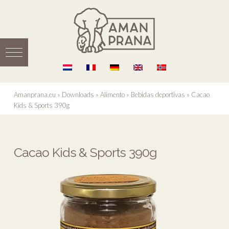
Amanprana.eu
»
Downloads
»
Alimento
»
Bebidas deportivas
»
Cacao
Kids & Sports 390g
Cacao Kids & Sports 390g