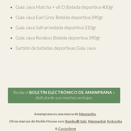
Gula Java Matcha + vit D Bebida deportiva 400gr
Gula Java Earl Grey Bebida deportiva 390gr
Gula Java Safran bebida deportiva 310gr
Gula Java Rooibos Bebida deportiva 390gr
Surtido de bebidas deportivas Gula Java
Recibe el
BOLETÍN ELECTRÓNICO DE AMANPRANA
y
disfruta de sus muchas ventajas
Amanprana es una marca de
Mannavita
.
Otras marcas de Noble House son:
Bambu® Salz
,
Mannavital
,
Kokovita
&
Cocoslove