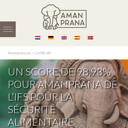
Amanprana.eu
»
Certificats
UN SCORE DE 98,93%
POUR AMANPRANA DE
L’IFS POUR LA
SÉCURITÉ
ALIMENTAIRE