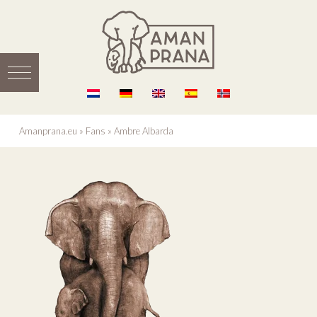
Amanprana.eu
»
Fans
»
Ambre Albarda