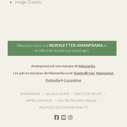
Helge Daniels
Abonnez-vous à la
NEWSLETTER AMANPRANA
et
profitez de nombreux avantages
Amanprana est une marque de
Mannavita
.
Les autres marques de Mannavita sont:
Bambu® Salz
,
Mannavital
,
Kokovita
&
Cocoslove
AMANPRANA
SAUVEZ LA MER
POINTS DE VENTE
OFFRES D’EMPLOI
CONTACTEZ AMANPRANA
POLITIQUE DE CONFIDENTIALITÉ