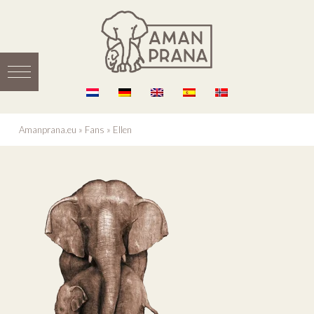
Amanprana.eu
»
Fans
»
Ellen