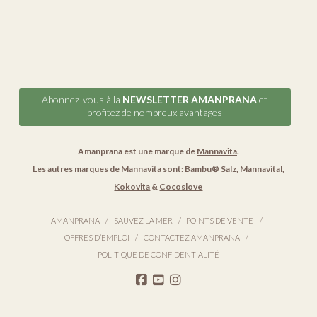
Abonnez-vous à la
NEWSLETTER AMANPRANA
et
profitez de nombreux avantages
Amanprana est une marque de
Mannavita
.
Les autres marques de Mannavita sont:
Bambu® Salz
,
Mannavital
,
Kokovita
&
Cocoslove
AMANPRANA
SAUVEZ LA MER
POINTS DE VENTE
OFFRES D’EMPLOI
CONTACTEZ AMANPRANA
POLITIQUE DE CONFIDENTIALITÉ