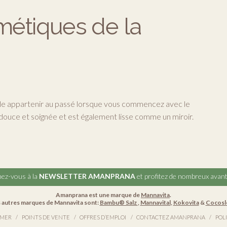
métiques de la
mble appartenir au passé lorsque vous commencez avec le
 douce et soignée et est également lisse comme un miroir.
ez-vous à la
NEWSLETTER AMANPRANA
et profitez de nombreux avan
Amanprana est une marque de
Mannavita
.
 autres marques de Mannavita sont:
Bambu® Salz
,
Mannavital
,
Kokovita
&
Cocosl
 MER
POINTS DE VENTE
OFFRES D’EMPLOI
CONTACTEZ AMANPRANA
POL