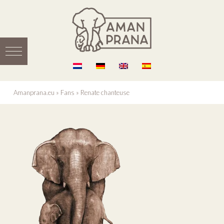
Amanprana.eu
»
Fans
»
Renate chanteuse