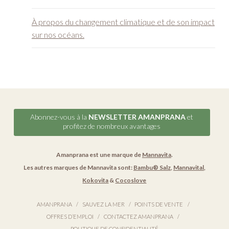
À propos du changement climatique et de son impact
sur nos océans.
Abonnez-vous à la
NEWSLETTER AMANPRANA
et
profitez de nombreux avantages
Amanprana est une marque de
Mannavita
.
Les autres marques de Mannavita sont:
Bambu® Salz
,
Mannavital
,
Kokovita
&
Cocoslove
AMANPRANA
SAUVEZ LA MER
POINTS DE VENTE
OFFRES D’EMPLOI
CONTACTEZ AMANPRANA
POLITIQUE DE CONFIDENTIALITÉ