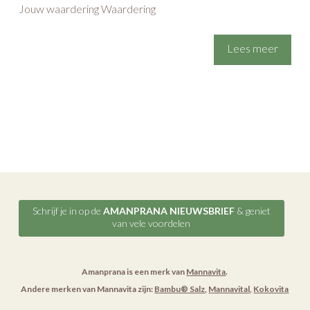
Jouw waardering Waardering
Lees meer
Schrijf je in op de
AMANPRANA NIEUWSBRIEF
& geniet
van vele voordelen
Amanprana is een merk van
Mannavita
.
Andere merken van Mannavita zijn:
Bambu® Salz
,
Mannavital
,
Kokovita