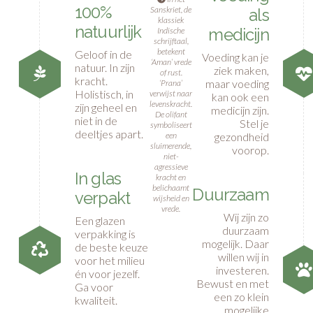
100%
Sanskriet, de
als
klassiek
natuurlijk
medicijn
Indische
schrijftaal,
betekent
Geloof in de
Voeding kan je
‘Aman’ vrede
natuur. In zijn
ziek maken,
of rust.
kracht.
maar voeding
‘Prana’
Holistisch, in
verwijst naar
kan ook een
levenskracht.
zijn geheel en
medicijn zijn.
De olifant
niet in de
Stel je
symboliseert
deeltjes apart.
gezondheid
een
sluimerende,
voorop.
niet-
agressieve
In glas
kracht en
belichaamt
Duurzaam
verpakt
wijsheid en
vrede.
Wij zijn zo
Een glazen
duurzaam
verpakking is
mogelijk. Daar
de beste keuze
willen wij in
voor het milieu
investeren.
én voor jezelf.
Bewust en met
Ga voor
een zo klein
kwaliteit.
mogelijke