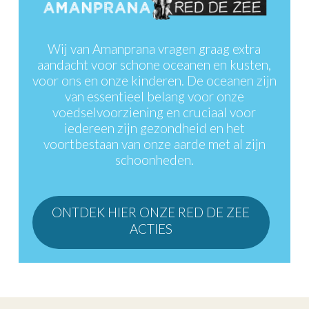
van essentieel belang voor onze
voedselvoorziening en cruciaal voor
iedereen zijn gezondheid en het
voortbestaan van onze aarde met al zijn
schoonheden.
ONTDEK HIER ONZE RED DE ZEE
ACTIES
Schrijf je in op de
AMANPRANA NIEUWSBRIEF
& geniet
van vele voordelen