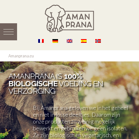
Amanprana.eu
AMANPRANA IS
100%
BIOLOGISCHE
VOEDING EN
VERZORGING
Bij Amanprana geloven we in het geheel
en niet in losse deeltjes. Daarom zijn
onze producten zo weinig mogelijk
bewerkt en gebruiken we geen isolaten.
Ze zijn biologisch en vegetarisch, en