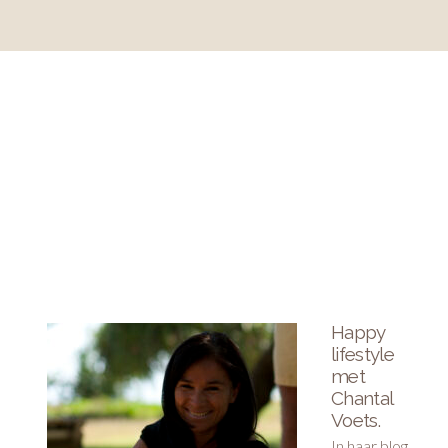
Happy
lifestyle
met
Chantal
Voets.
In haar blog
schrijft
Chantal over
gezonde
lifestyle en
eten.
Ecologisch,