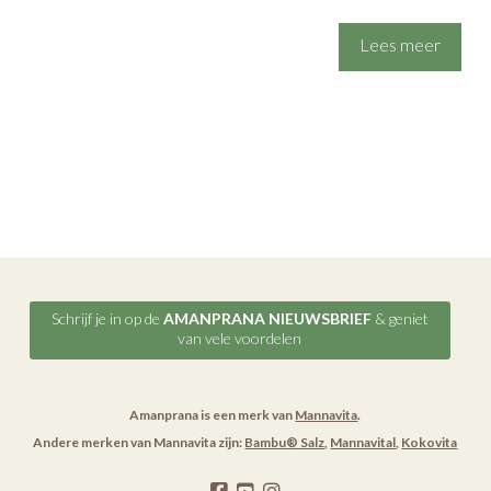
Lees meer
Schrijf je in op de
AMANPRANA NIEUWSBRIEF
& geniet
van vele voordelen
Amanprana is een merk van
Mannavita
.
Andere merken van Mannavita zijn:
Bambu® Salz
,
Mannavital
,
Kokovita