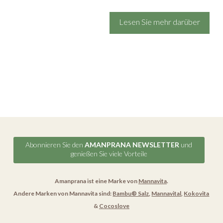
Lesen Sie mehr darüber
Abonnieren Sie den
AMANPRANA NEWSLETTER
und
genießen Sie viele Vorteile
Amanprana ist eine Marke von
Mannavita
.
Andere Marken von Mannavita sind:
Bambu® Salz
,
Mannavital
,
Kokovita
&
Cocoslove