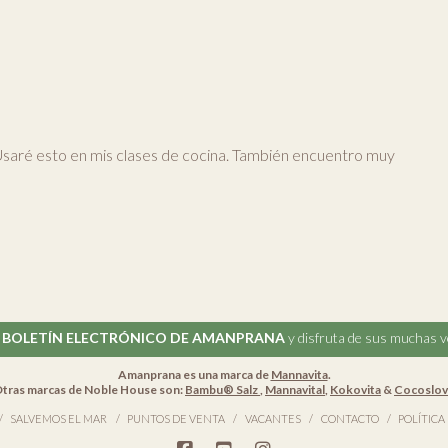
. Usaré esto en mis clases de cocina. También encuentro muy
l
BOLETÍN ELECTRÓNICO DE AMANPRANA
y disfruta de sus muchas v
Amanprana es una marca de
Mannavita
.
tras marcas de Noble House son:
Bambu® Salz
,
Mannavital
,
Kokovita
&
Cocoslo
SALVEMOS EL MAR
PUNTOS DE VENTA
VACANTES
CONTACTO
POLÍTICA