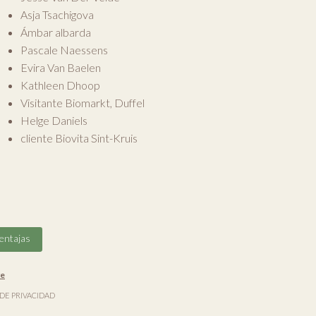
Asja Tsachigova
Ámbar albarda
Pascale Naessens
Evira Van Baelen
Kathleen Dhoop
Visitante Biomarkt, Duffel
Helge Daniels
cliente Biovita Sint-Kruis
entajas
ve
 DE PRIVACIDAD