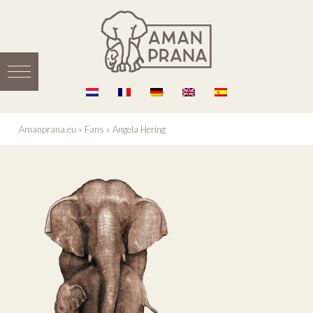
Amanprana.eu
»
Fans
»
Angela Hering