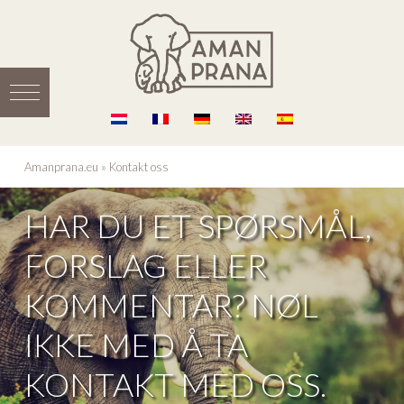
Amanprana.eu
»
Kontakt oss
HAR DU ET SPØRSMÅL,
FORSLAG ELLER
KOMMENTAR? NØL
IKKE MED Å TA
KONTAKT MED OSS.