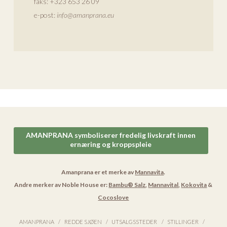
faks:
+323 653 26 09
e-post:
info@amanprana.eu
AMANPRANA symboliserer fredelig livskraft innen
ernæring og kroppspleie
Amanprana er et merke av
Mannavita
.
Andre merker av Noble House er:
Bambu® Salz
,
Mannavital
,
Kokovita
&
Cocoslove
AMANPRANA
REDDE SJØEN
UTSALGSSTEDER
STILLINGER