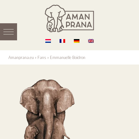
Amanprana.eu
»
Fans
»
Emmanuelle Boidron