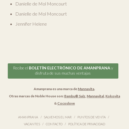
Danielle de Mol Moncourt
Danielle de Mol Moncourt
Jennifer Helene
Recibe el
BOLETÍN ELECTRÓNICO DE AMANPRANA
y
disfruta de sus muchas ventajas
Amanprana es una marca de
Mannavita
.
Otras marcas de Noble House son:
Bambu® Salz
,
Mannavital
,
Kokovita
&
Cocoslove
AMANPRANA
SALVEMOS EL MAR
PUNTOS DE VENTA
VACANTES
CONTACTO
POLÍTICA DE PRIVACIDAD