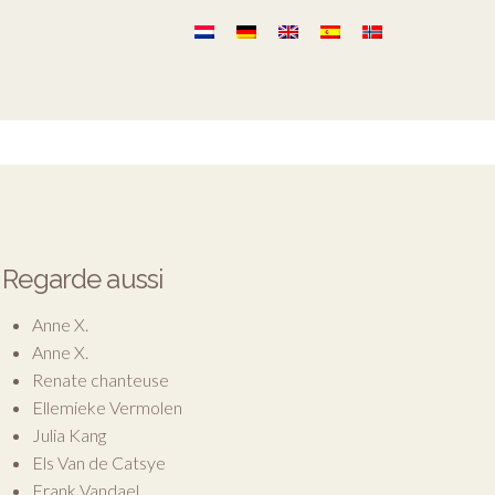
Regarde aussi
Anne X.
Anne X.
Renate chanteuse
Ellemieke Vermolen
Julia Kang
Els Van de Catsye
Frank Vandael