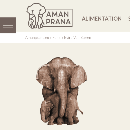
ALIMENTATION
Amanprana.eu
»
Fans
»
Evira Van Baelen