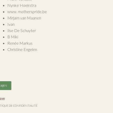
Nynke Hoekstra
www. motherspride.be
Mirjam van Maanen
Ivan
Ilse De Schuyter
B Miki
Renée Markus
Christine Engelen
tages
ove
ITIQUE DE CONFIDENTIALITÉ