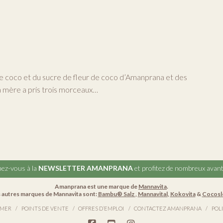
x de coco et du sucre de fleur de coco d’Amanprana et des
Ma mère a pris trois morceaux…
ez-vous à la
NEWSLETTER AMANPRANA
et profitez de nombreux avan
Amanprana est une marque de
Mannavita
.
 autres marques de Mannavita sont:
Bambu® Salz
,
Mannavital
,
Kokovita
&
Cocosl
 MER
POINTS DE VENTE
OFFRES D’EMPLOI
CONTACTEZ AMANPRANA
POL