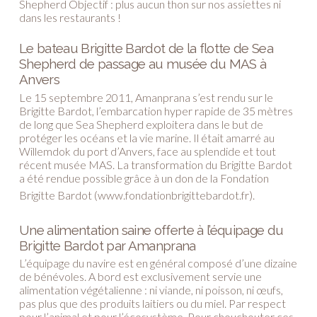
Shepherd Objectif : plus aucun thon sur nos assiettes ni
dans les restaurants !
Le bateau Brigitte Bardot de la flotte de Sea
Shepherd de passage au musée du MAS à
Anvers
Le 15 septembre 2011, Amanprana s’est rendu sur le
Brigitte Bardot, l’embarcation hyper rapide de 35 mètres
de long que Sea Shepherd exploitera dans le but de
protéger les océans et la vie marine. Il était amarré au
Willemdok du port d’Anvers, face au splendide et tout
récent musée MAS. La transformation du Brigitte Bardot
a été rendue possible grâce à un don de la Fondation
Brigitte Bardot (
www.fondationbrigittebardot.fr
).
Une alimentation saine offerte à l’équipage du
Brigitte Bardot par Amanprana
L’équipage du navire est en général composé d’une dizaine
de bénévoles. A bord est exclusivement servie une
alimentation végétalienne : ni viande, ni poisson, ni œufs,
pas plus que des produits laitiers ou du miel. Par respect
pour l’animal et pour l’écosystème. Pour chouchouter ces