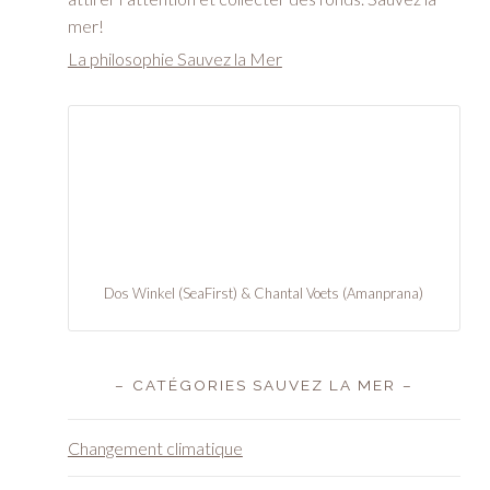
mer!
La philosophie ­­Sauvez la Mer
Dos Winkel (SeaFirst) & Chantal Voets (Amanprana)
– CATÉGORIES SAUVEZ LA MER –
Changement climatique
Manger du poisson est-il sain?
Pollution des océans