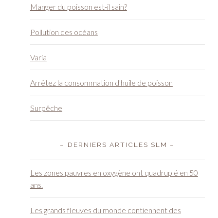
Varia
Arrêtez la consommation d'huile de poisson
Surpêche
– DERNIERS ARTICLES SLM –
Les zones pauvres en oxygène ont quadruplé en 50
ans.
Les grands fleuves du monde contiennent des
antibiotiques en quantité élevée.
La pisciculture industrielle est une menace pour
l’environnement et la santé.