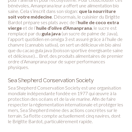
bénévoles, Amanprana leur a offert une alimentation bio
saine. Cela s’inscrit dans son slogan:
que la nourriture
soit votre médecine
. Désormais, le cuisinier du Brigitte
Bardot prépare ses plats avec de l’
huile de coco extra
vierge
et de l’
huile d’olive d’Amanprana
, le sucre est
remplacé par du
gula java
(un sucre de palme de Java),
l’apport quotidien en oméga 3 est assuré grâce à l’huile de
chanvre (cannabis sativa), on sert un délicieux vin bio ainsi
que du cacao gula java (boisson sportive énergisante saine
et délicieuse)… Bref, des produits alimentaires de premier
ordre d’Amanprana pour de super performances
physiques.
Sea Shepherd Conservation Society
Sea Shepherd Conservation Society est une organisation
mondiale indépendante fondée en 1977 qui œuvre à la
protection des océans et de la vie marine. Afin de faire
respecter la réglementation internationale et protéger les
mers, Sea Shepherd mène des actions concrètes sur le
terrain. Sa flotte compte actuellement cinq navires, dont
le Brigitte Bardot, particulièrement rapide.