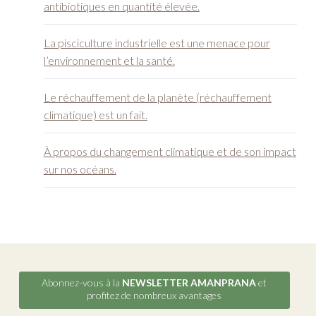
Le réchauffement de la planète (réchauffement
climatique) est un fait.
À propos du changement climatique et de son impact
sur nos océans.
Abonnez-vous à la
NEWSLETTER AMANPRANA
et
profitez de nombreux avantages
Amanprana est une marque de
Mannavita
.
Les autres marques de Mannavita sont:
Bambu® Salz
,
Mannavital
,
Kokovita
&
Cocoslove