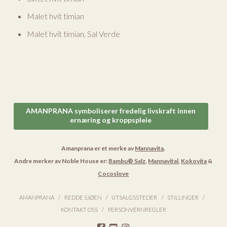
Malet hvit timian
Malet hvit timian, Sal Verde
AMANPRANA symboliserer fredelig livskraft innen
ernæring og kroppspleie
Amanprana er et merke av
Mannavita
.
Andre merker av Noble House er:
Bambu® Salz
,
Mannavital
,
Kokovita
&
Cocoslove
AMANPRANA
REDDE SJØEN
UTSALGSSTEDER
STILLINGER
KONTAKT OSS
PERSONVERNREGLER