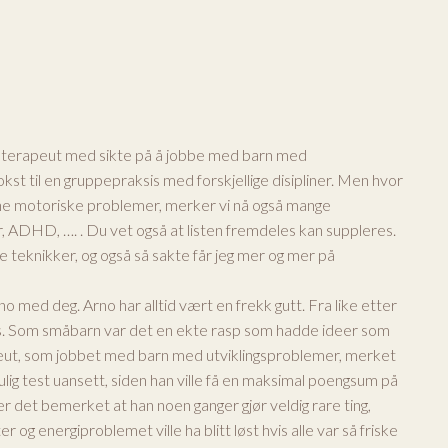
sioterapeut med sikte på å jobbe med barn med
st til en gruppepraksis med forskjellige disipliner. Men hvor
ene motoriske problemer, merker vi nå også mange
 ADHD, …. . Du vet også at listen fremdeles kan suppleres.
ke teknikker, og også så sakte får jeg mer og mer på
no med deg. Arno har alltid vært en frekk gutt. Fra like etter
rastløs. Som småbarn var det en ekte rasp som hadde ideer som
peut, som jobbet med barn med utviklingsproblemer, merket
mulig test uansett, siden han ville få en maksimal poengsum på
r det bemerket at han noen ganger gjør veldig rare ting,
r og energiproblemet ville ha blitt løst hvis alle var så friske