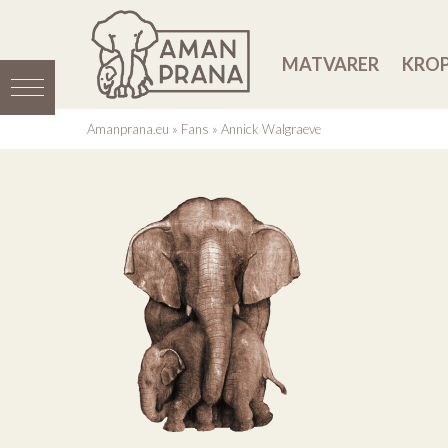
MATVARER
KROP
Amanprana.eu
»
Fans
»
Annick Walgraeve