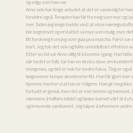
og edgy som han var.
Arno selv har lenge antydet at det er vanskelig for ha
foreldre også. Terapien han får fra meg som mor og i 
mer. Siden jeg lenge hadde visst at visse næringsstoffe
ble begrenset og erstattet så mye som mulig, men det
litt forskning kom jeg over gula java matcha. Først v
bort. Jeg tok det selv og følte umiddelbart effekten a
Etter en tid var Arno villig til å komme i gang. Han f
når hodet er fullt, tar han en ekstra dose om kvelden 
morgenen, og det er nok for bedre fokus. Ting er også
langsomme tempo akselererer litt. Han får gjort mer 
hjemme merker vi at han er roligere. Han gir meg ikke le
fortsatt er genial, men det er mer brems og harmoni. J
nærmere å fullføre bildet og hjelpe barnet vårt til å ut
og krevende samfunnet. Jeg håper å informere andre 