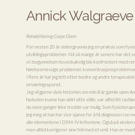
Annick Walgraeve
Rehabilitering Carpe Diem
For nesten 20 år siden grunnla jeg en praksis som fy
utviklingsproblemer. Nå så mange år senere har det vok
vi i begynnelsen hovedsakelig ble konfrontert med r
følelsesmessige problemer, konsentrasjonsproblemer,
I flere år har jeg lett etter bedre og andre terapeutis
ernæringssporet.
Jeg vil gjerne dele historien om min 8 år gamle sønn Ar
fødselen kunne han aldri sitte stille, var alltid litt 
du noen ganger ikke trodde var mulig. Som fysiotera
jeg meg at han har stor sjanse for å få diagnosen i en 
alle elementene i DSM-IV-kriteriene. Også på skolen e
men alltid korrigerer sine feil med et smil. Han er munte