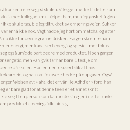
m å konsentrere seg på skolen. Vi legger merke til dette som
praksis med kollegaen min hjelper ham, men jeg ønsket å gjøre
r ikke skulle tas, ble jeg tiltrukket av ernæringsveien. Sukker
 var ennå ikke nok. Vagt hadde jeg hørt om matcha, og etter
ar Arno ikke for denne grønne drikken. Fargen skremte ham
v mer energi, men kanalisert energi og spesielt mer fokus.
ølte seg også umiddelbart bedre med produktet. Noen ganger,
før sengetid, men vanligvis tar han bare 1 teskje om
 bedre på skolen. Han er mer fokusert slik at hans
skolearbeid, og han kan fokusere bedre på oppgaver. Også
nger følelsen av: » aha, det er vår lille Adhd’er » fordi han
eg er bare glad for at denne teen er et annet skritt
vikle seg til en person som kan holde sin egen i dette travle
om produktets meningsfulle bidrag.