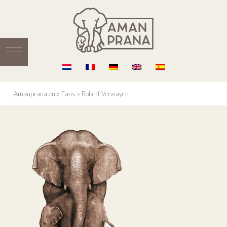
Amanprana.eu
»
Fans
»
Robert Verwayen