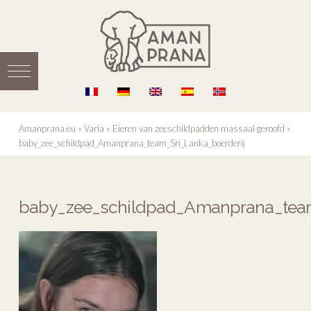
Amanprana.eu
»
Varia
»
Eieren van zeeschildpadden massaal geroofd
»
baby_zee_schildpad_Amanprana_team_Sri_Lanka_boerderij
baby_zee_schildpad_Amanprana_team