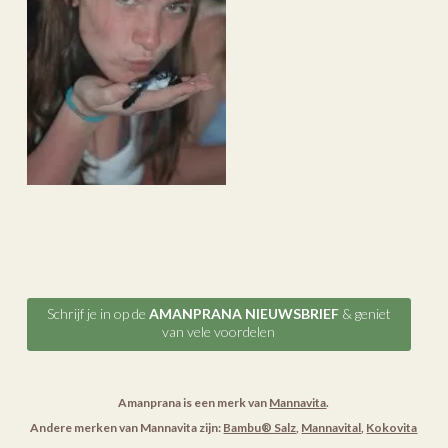
Schrijf je in op de
AMANPRANA NIEUWSBRIEF
& geniet
van vele voordelen
Amanprana is een merk van
Mannavita
.
Andere merken van Mannavita zijn:
Bambu® Salz
,
Mannavital
,
Kokovita