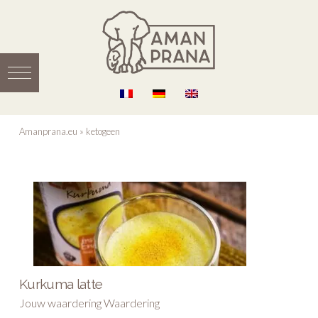
Amanprana.eu
»
ketogeen
Kurkuma latte
Jouw waardering Waardering