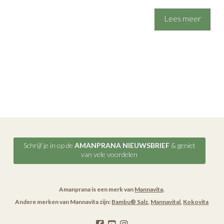
Lees meer
Schrijf je in op de
AMANPRANA NIEUWSBRIEF
& geniet
van vele voordelen
Amanprana is een merk van
Mannavita
.
Andere merken van Mannavita zijn:
Bambu® Salz
,
Mannavital
,
Kokovita