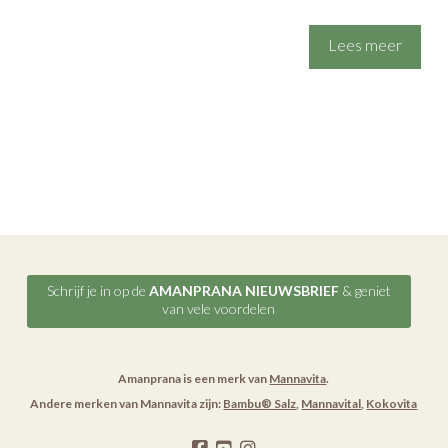
Lees meer
Schrijf je in op de
AMANPRANA NIEUWSBRIEF
& geniet
van vele voordelen
Amanprana is een merk van
Mannavita
.
Andere merken van Mannavita zijn:
Bambu® Salz
,
Mannavital
,
Kokovita