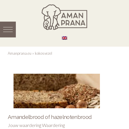
Amanprana.eu
»
kokosvezel
Amandelbrood of hazelnotenbrood
Jouw waardering Waardering