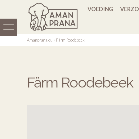
VOEDING
VERZO
Amanprana.eu
»
Färm Roodebeek
Färm Roodebeek