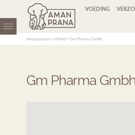
VOEDING
VERZO
Amanprana.eu
»
Winkel
»
Gm Pharma Gmbh
Gm Pharma Gmb