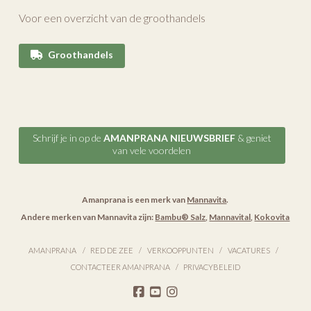
Voor een overzicht van de groothandels
Groothandels
Schrijf je in op de
AMANPRANA NIEUWSBRIEF
& geniet
van vele voordelen
Amanprana is een merk van
Mannavita
.
Andere merken van Mannavita zijn:
Bambu® Salz
,
Mannavital
,
Kokovita
AMANPRANA
RED DE ZEE
VERKOOPPUNTEN
VACATURES
CONTACTEER AMANPRANA
PRIVACYBELEID