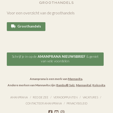
GROOTHANDELS
Voor een overzicht van de groothandels
Groothandels
Schrijf je in op de
AMANPRANA NIEUWSBRIEF
& geniet
van vele voordelen
Amanprana is een merk van
Mannavita
.
Andere merken van Mannavita zijn:
Bambu® Salz
,
Mannavital
,
Kokovita
AMANPRANA
RED DE ZEE
VERKOOPPUNTEN
VACATURES
CONTACTEER AMANPRANA
PRIVACYBELEID