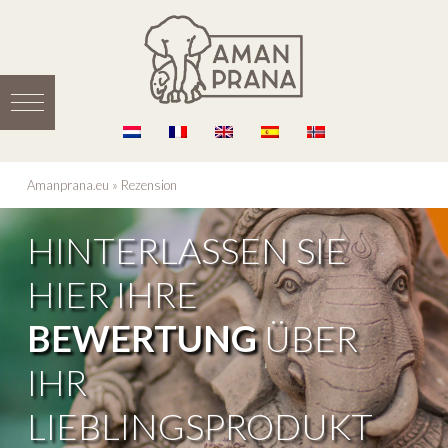
Amanprana.eu
»
Rezension
HINTERLASSEN SIE
HIER IHRE
BEWERTUNG
ÜBER
IHR
LIEBLINGSPRODUKT