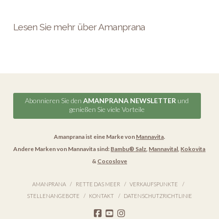
Lesen Sie mehr über Amanprana
Abonnieren Sie den
AMANPRANA NEWSLETTER
und
genießen Sie viele Vorteile
Amanprana ist eine Marke von
Mannavita
.
Andere Marken von Mannavita sind:
Bambu® Salz
,
Mannavital
,
Kokovita
&
Cocoslove
AMANPRANA
RETTE DAS MEER
VERKAUFSPUNKTE
STELLENANGEBOTE
KONTAKT
DATENSCHUTZRICHTLINIE