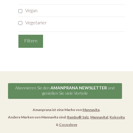
Vegan
Vegetarier
Abonnieren Sie den
AMANPRANA NEWSLETTER
und
genießen Sie viele Vorteile
Amanprana ist eine Marke von
Mannavita
.
Andere Marken von Mannavita sind:
Bambu® Salz
,
Mannavital
,
Kokovita
&
Cocoslove