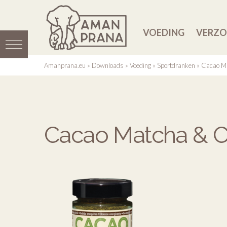
VOEDING
VERZO
Amanprana.eu
»
Downloads
»
Voeding
»
Sportdranken
»
Cacao M
Cacao Matcha & C