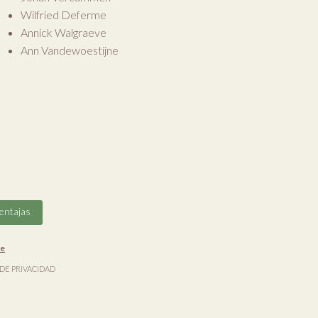
Wilfried Deferme
Annick Walgraeve
Ann Vandewoestijne
entajas
ve
 DE PRIVACIDAD