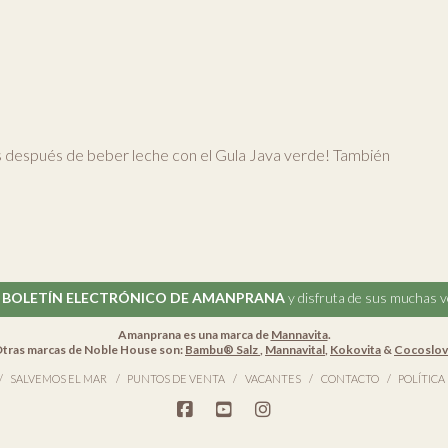
s después de beber leche con el Gula Java verde! También
l
BOLETÍN ELECTRÓNICO DE AMANPRANA
y disfruta de sus muchas v
Amanprana es una marca de
Mannavita
.
tras marcas de Noble House son:
Bambu® Salz
,
Mannavital
,
Kokovita
&
Cocoslo
SALVEMOS EL MAR
PUNTOS DE VENTA
VACANTES
CONTACTO
POLÍTICA