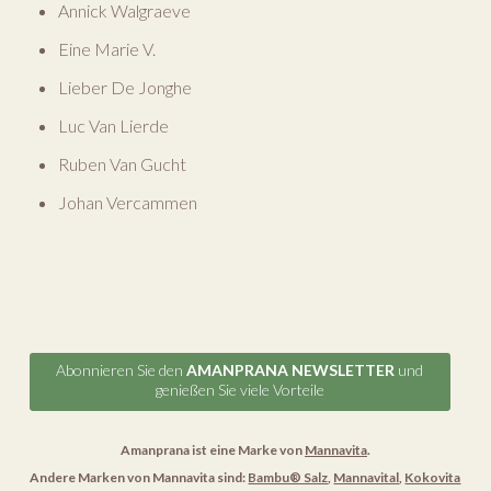
Annick Walgraeve
Eine Marie V.
Lieber De Jonghe
Luc Van Lierde
Ruben Van Gucht
Johan Vercammen
Abonnieren Sie den
AMANPRANA NEWSLETTER
und
genießen Sie viele Vorteile
Amanprana ist eine Marke von
Mannavita
.
Andere Marken von Mannavita sind:
Bambu® Salz
,
Mannavital
,
Kokovita