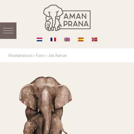
Amanprana.eu
»
Fans
»
Jan Auman