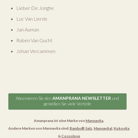
Lieber De Jonghe
Luc Van Lierde
Jan Auman
Ruben Van Gucht
Johan Vercammen
Abonnieren Sie den
AMANPRANA NEWSLETTER
und
genießen Sie viele Vorteile
Amanprana ist eine Marke von
Mannavita
.
Andere Marken von Mannavita sind:
Bambu® Salz
,
Mannavital
,
Kokovita
&
Cocoslove