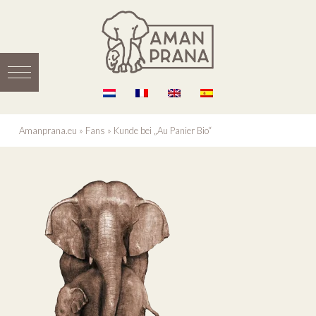
Amanprana.eu
»
Fans
»
Kunde bei „Au Panier Bio“