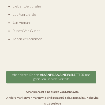
Lieber De Jonghe
Luc Van Lierde
Jan Auman
Ruben Van Gucht
Johan Vercammen
Abonnieren Sie den
AMANPRANA NEWSLETTER
und
genießen Sie viele Vorteile
Amanprana ist eine Marke von
Mannavita
.
Andere Marken von Mannavita sind:
Bambu® Salz
,
Mannavital
,
Kokovita
&
Cocoslove