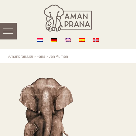
Amanprana.eu
»
Fans
»
Jan Auman