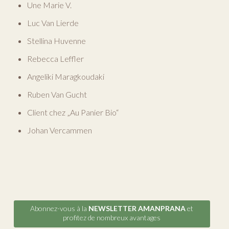
Une Marie V.
Luc Van Lierde
Stellina Huvenne
Rebecca Leffler
Angeliki Maragkoudaki
Ruben Van Gucht
Client chez „Au Panier Bio“
Johan Vercammen
Abonnez-vous à la
NEWSLETTER AMANPRANA
et
profitez de nombreux avantages