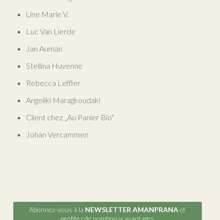
Une Marie V.
Luc Van Lierde
Jan Auman
Stellina Huvenne
Rebecca Leffler
Angeliki Maragkoudaki
Client chez „Au Panier Bio“
Johan Vercammen
Abonnez-vous à la
NEWSLETTER AMANPRANA
et
profitez de nombreux avantages