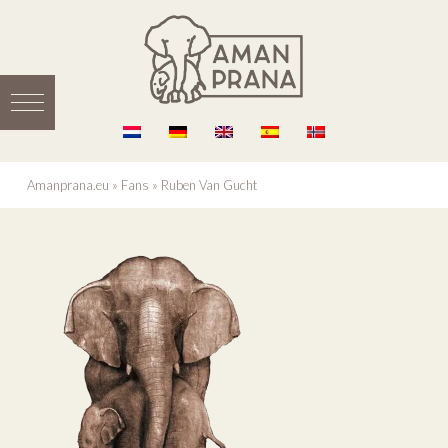
Amanprana.eu
»
Fans
»
Ruben Van Gucht