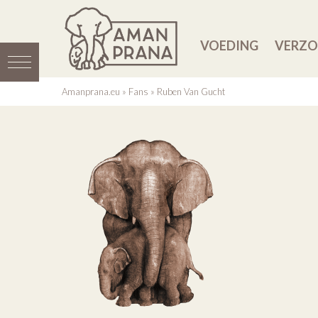
VOEDING
VERZO
Amanprana.eu
»
Fans
»
Ruben Van Gucht