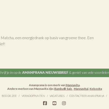
 Matcha, een energiedrank op basis van groene thee. Een
ief!
hrijf je in op de
AMANPRANA NIEUWSBRIEF
& geniet van vele voordele
Amanprana is een merk van
Mannavita
.
Andere merken van Mannavita zijn:
Bambu® Salz
,
Mannavital
,
Kokovita
RED DE ZEE
VERKOOPPUNTEN
VACATURES
CONTACTEER AMANPRANA