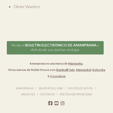
Olivier Wauters
Recibe el
BOLETÍN ELECTRÓNICO DE AMANPRANA
y
disfruta de sus muchas ventajas
Amanprana es una marca de
Mannavita
.
Otras marcas de Noble House son:
Bambu® Salz
,
Mannavital
,
Kokovita
&
Cocoslove
AMANPRANA
SALVEMOS EL MAR
PUNTOS DE VENTA
VACANTES
CONTACTO
POLÍTICA DE PRIVACIDAD