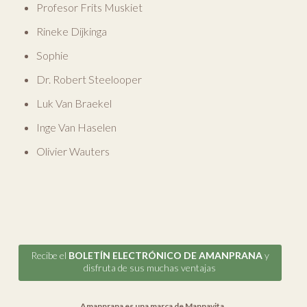
Profesor Frits Muskiet
Rineke Dijkinga
Sophie
Dr. Robert Steelooper
Luk Van Braekel
Inge Van Haselen
Olivier Wauters
Recibe el
BOLETÍN ELECTRÓNICO DE AMANPRANA
y
disfruta de sus muchas ventajas
Amanprana es una marca de
Mannavita
.