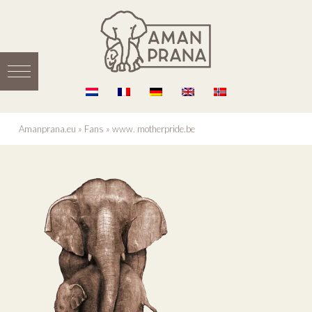
Amanprana.eu
»
Fans
»
www. motherpride.be