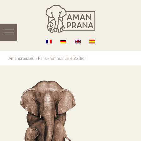
Amanprana.eu
»
Fans
»
Emmanuelle Boidron