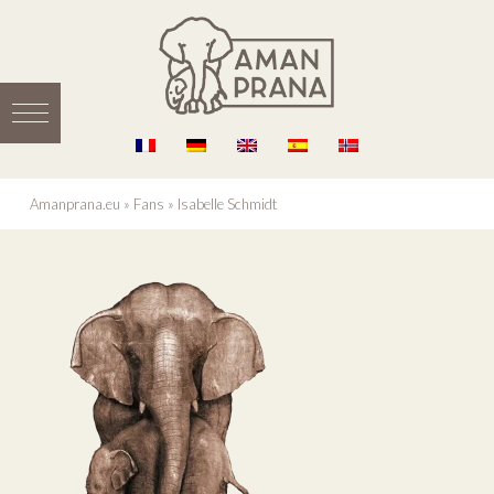
Amanprana.eu
»
Fans
»
Isabelle Schmidt