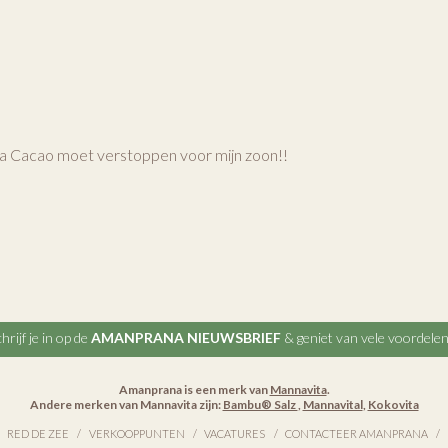
ava Cacao moet verstoppen voor mijn zoon!!
hrijf je in op de
AMANPRANA NIEUWSBRIEF
& geniet van vele voordele
Amanprana is een merk van
Mannavita
.
Andere merken van Mannavita zijn:
Bambu® Salz
,
Mannavital
,
Kokovita
RED DE ZEE
VERKOOPPUNTEN
VACATURES
CONTACTEER AMANPRANA