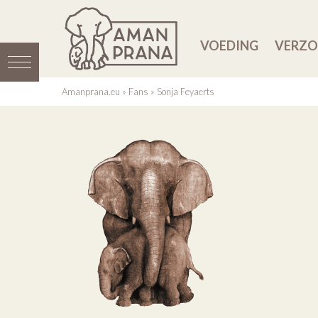
VOEDING
VERZO
Amanprana.eu
»
Fans
»
Sonja Feyaerts