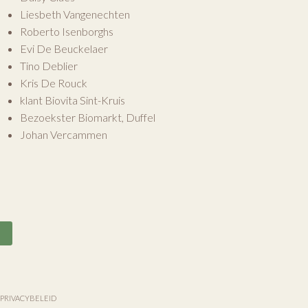
Liesbeth Vangenechten
Roberto Isenborghs
Evi De Beuckelaer
Tino Deblier
Kris De Rouck
klant Biovita Sint-Kruis
Bezoekster Biomarkt, Duffel
Johan Vercammen
n
PRIVACYBELEID